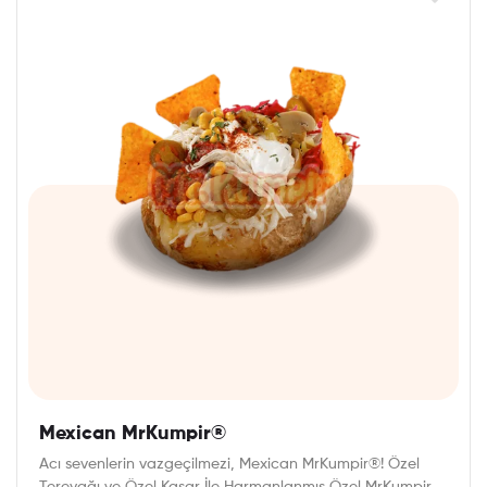
Mexican MrKumpir®
Acı sevenlerin vazgeçilmezi, Mexican MrKumpir®! Özel
Tereyağı ve Özel Kaşar İle Harmanlanmış Özel MrKumpir®