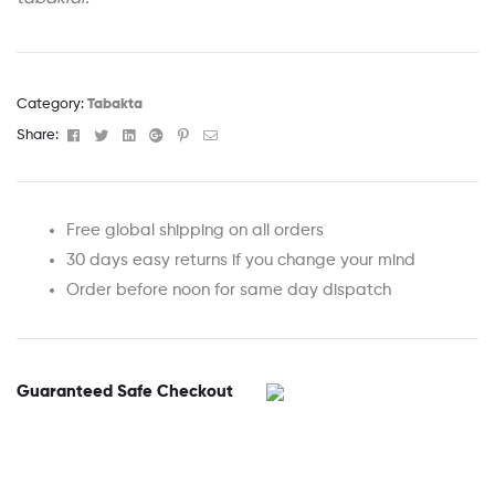
Category:
Tabakta
Facebook
Twitter
Linkedin
Google+
Pinterest
Email
Share:
Free global shipping on all orders
30 days easy returns if you change your mind
Order before noon for same day dispatch
Guaranteed Safe Checkout