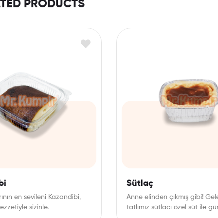
ATED PRODUCTS
bi
Sütlaç
arının en sevileni Kazandibi,
Anne elinden çıkmış gibi! Gel
ezzetiyle sizinle.
tatlımız sütlacı özel süt ile g
hazırlayıp, hergün taze…