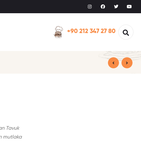
+90 212 347 27 80
nan Tavuk
in mutlaka