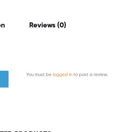
on
Reviews (0)
You must be
logged in
to post a review.