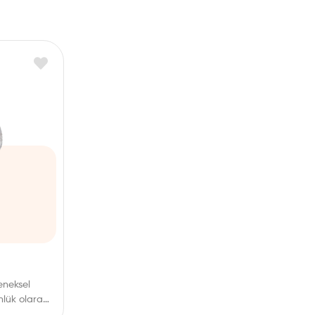
eneksel
ünlük olarak