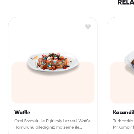
REL
Waffle
Kazandi
Özel Formülü ile Pişirilmiş Lezzetli Waffle
Türk tatlıl
Hamurunu dilediğiniz malzeme ile
Mr.Kumpir l
lezzetlendirin, unutulmaz bir tatlı