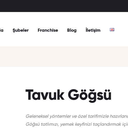
da
Şubeler
Franchise
Blog
İletişim
Tavuk Göğsü
Geleneksel yöntemler ve özel tarifimizle hazırla
Göğsü tatlımızı, yemek keyfinizi taçlandırmak iç