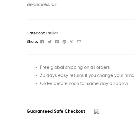
denemelisiniz
Category:
Tatlılar
Facebook
Twitter
Linkedin
Google+
Pinterest
Email
Share:
Free global shipping on all orders
30 days easy returns if you change your min
Order before noon for same day dispatch
Guaranteed Safe Checkout