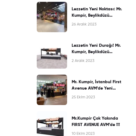
Lezzetin Yeni Noktası: Mr.
Kumpir, Beylikdüzü
Perlavista AVM’de
26 Aralık 2023
Kapılarını Açtı!
Lezzetin Yeni Durağı! Mr.
Kumpir, Beylikdüzü
Perlavista AVM’de Yepyeni
2 Aralık 2023
Şubesiyle Sizi Bekliyor
Mr. Kumpir, İstanbul First
Avenue AVM’de Yeni
Şubesiyle Lezzet Şölenine
25 Ekim 2023
Davet Ediyor!
Mr.Kumpir Çok Yakında
FIRST AVENUE AVM’de !!!
10 Ekim 2023