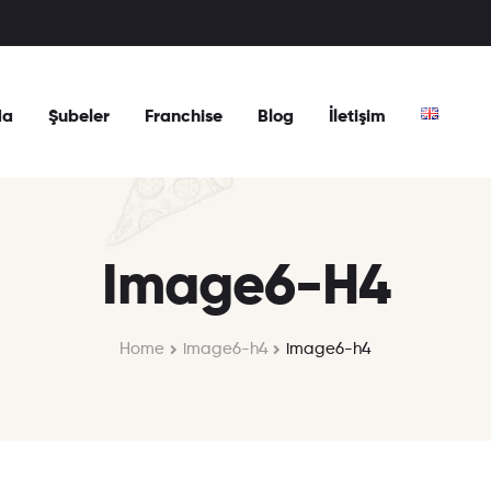
da
Şubeler
Franchise
Blog
İletişim
Image6-H4
Home
image6-h4
image6-h4