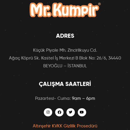
ADRES
Küçük Piyale Mh. Zincirlikuyu Cd.
Ağaç Köprü Sk. Kastel İş Merkezi B Blok No: 26/6, 34440
BEYOĞLU – İSTANBUL
ÇALIŞMA SAATLERI
Pazartesi- Cuma:
9am – 6pm
Altınşehir KVKK Gizlilik Prosedürü