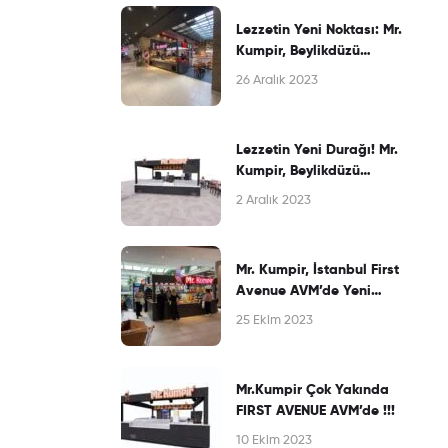
Lezzetin Yeni Noktası: Mr.
Kumpir, Beylikdüzü
Perlavista AVM’de
26 Aralık 2023
Kapılarını Açtı!
Lezzetin Yeni Durağı! Mr.
Kumpir, Beylikdüzü
Perlavista AVM’de Yepyeni
2 Aralık 2023
Şubesiyle Sizi Bekliyor
Mr. Kumpir, İstanbul First
Avenue AVM’de Yeni
Şubesiyle Lezzet Şölenine
25 Ekim 2023
Davet Ediyor!
Mr.Kumpir Çok Yakında
FIRST AVENUE AVM’de !!!
10 Ekim 2023