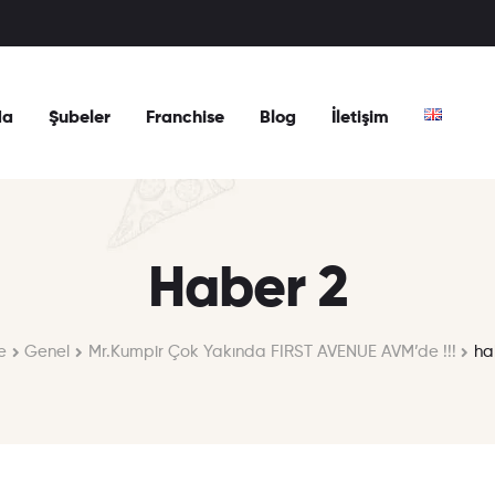
da
Şubeler
Franchise
Blog
İletişim
Haber 2
e
Genel
Mr.Kumpir Çok Yakında FIRST AVENUE AVM’de !!!
ha