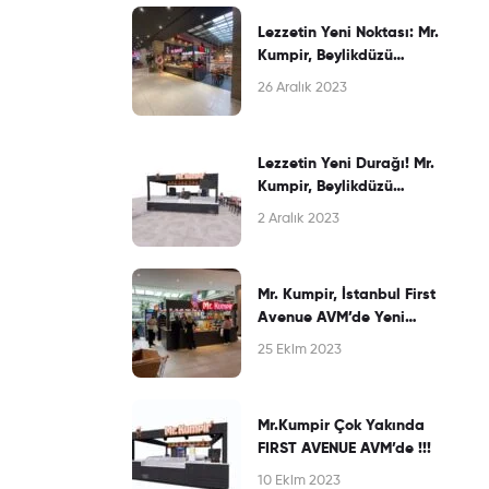
Lezzetin Yeni Noktası: Mr.
Kumpir, Beylikdüzü
Perlavista AVM’de
26 Aralık 2023
Kapılarını Açtı!
Lezzetin Yeni Durağı! Mr.
Kumpir, Beylikdüzü
Perlavista AVM’de Yepyeni
2 Aralık 2023
Şubesiyle Sizi Bekliyor
Mr. Kumpir, İstanbul First
Avenue AVM’de Yeni
Şubesiyle Lezzet Şölenine
25 Ekim 2023
Davet Ediyor!
Mr.Kumpir Çok Yakında
FIRST AVENUE AVM’de !!!
10 Ekim 2023