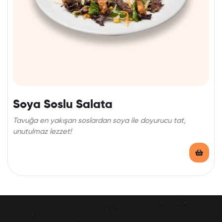
Soya Soslu Salata
Tavuğa en yakışan soslardan soya ile doyurucu tat,
unutulmaz lezzet!