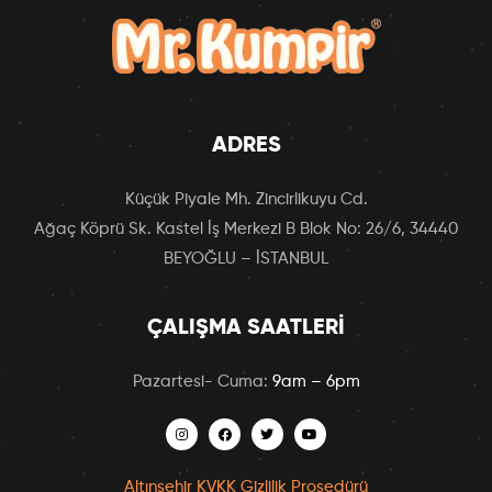
ADRES
Küçük Piyale Mh. Zincirlikuyu Cd.
Ağaç Köprü Sk. Kastel İş Merkezi B Blok No: 26/6, 34440
BEYOĞLU – İSTANBUL
ÇALIŞMA SAATLERI
Pazartesi- Cuma:
9am – 6pm
Altınşehir KVKK Gizlilik Prosedürü